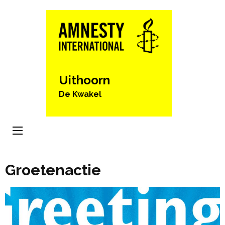
Ga
naar
inhoud
(Druk
enter)
Uithoorn
De Kwakel
Groetenactie