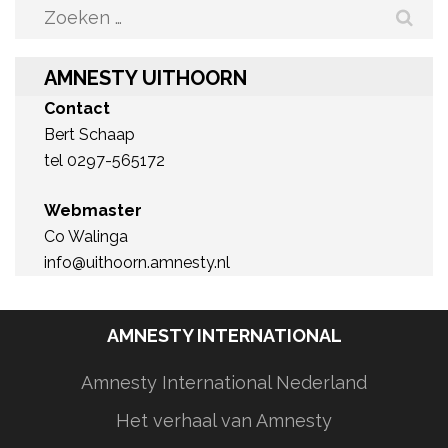
Zoeken
naar:
AMNESTY UITHOORN
Contact
Bert Schaap
tel 0297-565172
Webmaster
Co Walinga
info@uithoorn.amnesty.nl
AMNESTY INTERNATIONAL
Amnesty International Nederland
Het verhaal van Amnesty